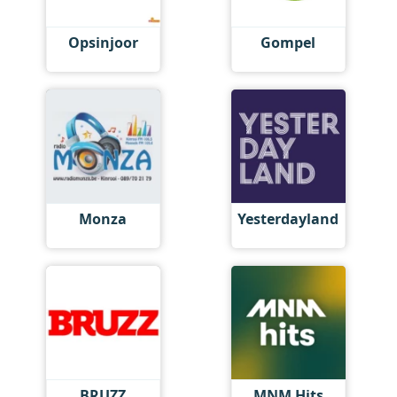
Opsinjoor
Gompel
Monza
Yesterdayland
BRUZZ
MNM Hits