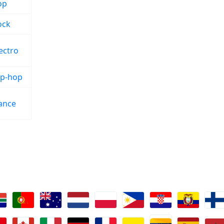
op
ock
ectro
ip-hop
ance