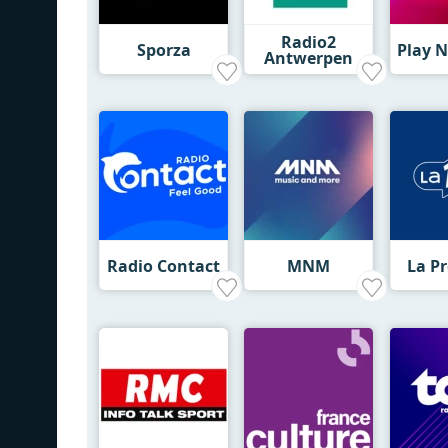
Radio2
Sporza
Play N
Antwerpen
Radio Contact
MNM
La P