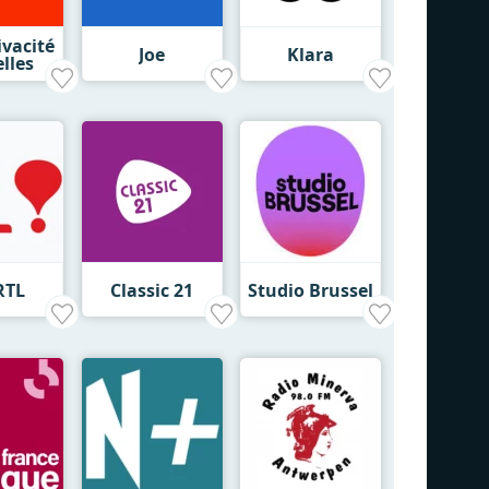
ivacité
Joe
Klara
lles
RTL
Classic 21
Studio Brussel