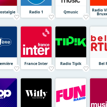
Radio V
ostalgie
Radio 1
Qmusic
Bruxe
remière
France Inter
Radio Tipik
Bel 