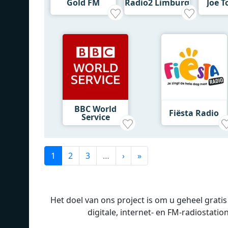
Gold FM
Radio2 Limburg
Joe T
BBC World
Fiësta Radio
Service
1
2
3
…
›
»
Het doel van ons project is om u geheel grati
digitale, internet- en FM-radiostatio