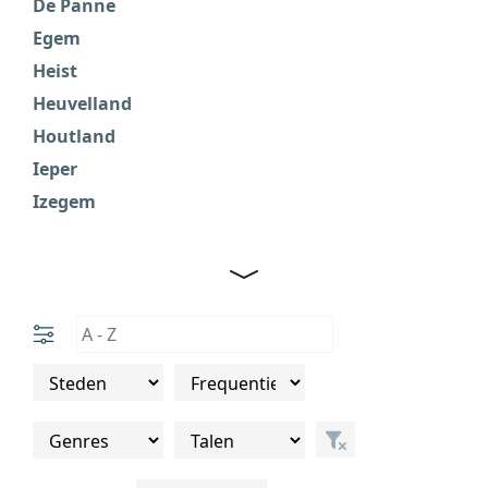
De Panne
P
Egem
R
Heist
S
Heuvelland
Ti
Houtland
W
Ieper
W
Izegem
W