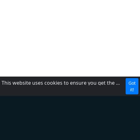
This website uses cookies to ensure you get the best experience on our website.
Got
DMCA
it!
Privacybeleid
Over ons
Terms of Service
Contacten