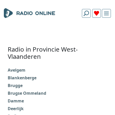
Radio in Provincie West-
Vlaanderen
Avelgem
K
Blankenberge
M
Brugge
M
Brugse Ommeland
N
Damme
O
Deerlijk
O