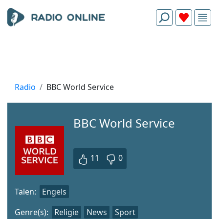
Radio
BBC World Service
BBC World Service
11
0
Talen:
Engels
Genre(s):
Religie
News
Sport