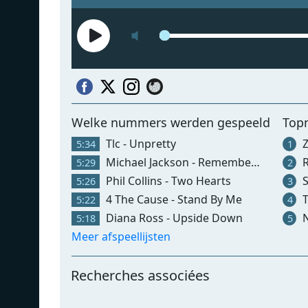
Welke nummers werden gespeeld
Top
Tlc - Unpretty
Z
5:34
1
Michael Jackson - Remember The Time
R
5:29
2
Phil Collins - Two Hearts
S
5:26
3
4 The Cause - Stand By Me
Te
5:22
4
Diana Ross - Upside Down
N
5:18
5
Meer afspeellijsten
Recherches associées