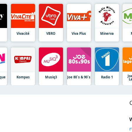
Vivacité
VBRO
Viva Plus
Minerva
Jo
ique
Kompas
Musiq3
Joe 80`s & 90`s
Radio 1
L
W
r