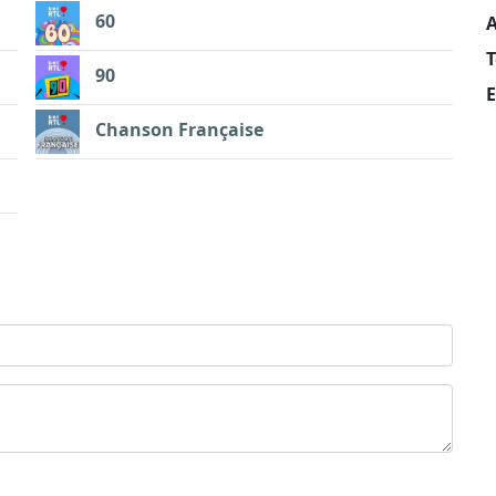
60
A
90
E
Chanson Française