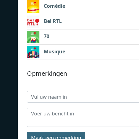
Comédie
Bel RTL
70
Musique
Opmerkingen
Maak een opmerking