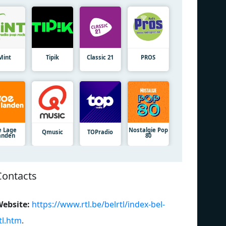
Mint
Tipik
Classic 21
PROS
e Lage
Nostalgie Pop
Qmusic
TOPradio
anden
80
Contacts
ebsite:
https://www.rtl.be/belrtl/index-bel-
tl.htm
.