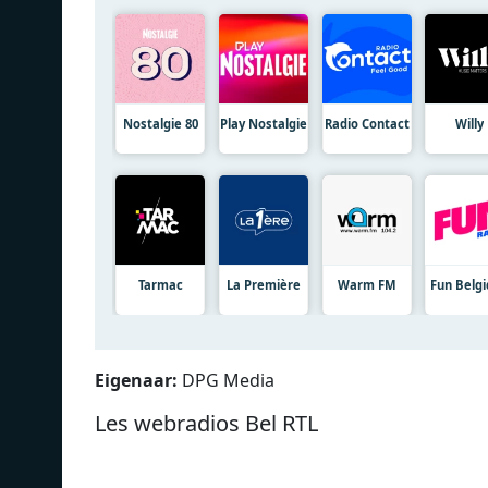
Nostalgie 80
Play Nostalgie
Radio Contact
Willy
Tarmac
La Première
Warm FM
Fun Belg
Eigenaar:
DPG Media
Les webradios Bel RTL