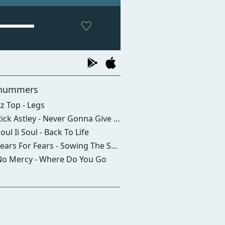
nummers
z Top - Legs
ick Astley - Never Gonna Give You Up
oul Ii Soul - Back To Life
ars For Fears - Sowing The Seeds Of Love
o Mercy - Where Do You Go