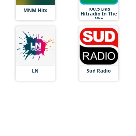
100,5 Das
MNM Hits
Hitradio In The
Mix
LN
Sud Radio