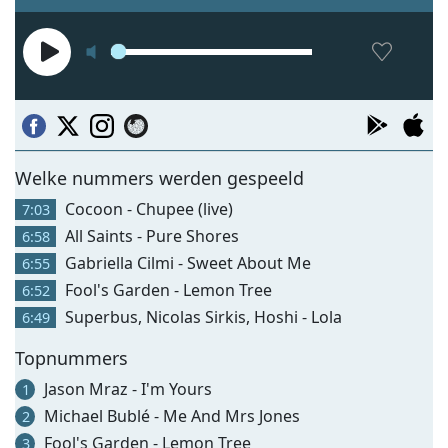
Welke nummers werden gespeeld
Cocoon - Chupee (live)
7:03
All Saints - Pure Shores
6:58
Gabriella Cilmi - Sweet About Me
6:55
Fool's Garden - Lemon Tree
6:52
Superbus, Nicolas Sirkis, Hoshi - Lola
6:49
Topnummers
Jason Mraz - I'm Yours
1
Michael Bublé - Me And Mrs Jones
2
Fool's Garden - Lemon Tree
3