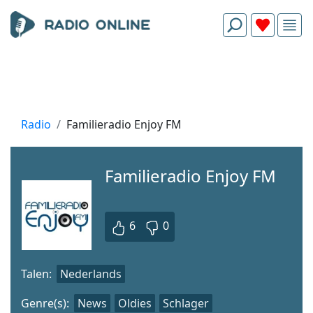
Radio
Familieradio Enjoy FM
Familieradio Enjoy FM
6
0
Talen:
Nederlands
Genre(s):
News
Oldies
Schlager