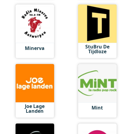
StuBru De
Minerva
Tijdloze
Joe Lage
Mint
Landen