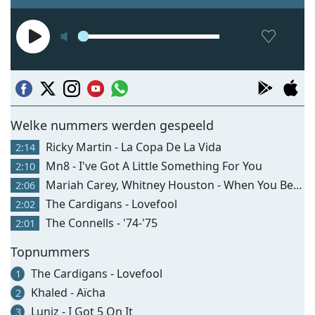
Welke nummers werden gespeeld
Ricky Martin - La Copa De La Vida
2:14
Mn8 - I've Got A Little Something For You
2:10
Mariah Carey, Whitney Houston - When You Believe
2:06
The Cardigans - Lovefool
2:02
The Connells - '74-'75
2:01
Topnummers
The Cardigans - Lovefool
1
Khaled - Aïcha
2
Luniz - I Got 5 On It
3