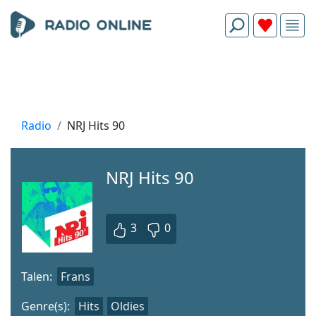
Radio
NRJ Hits 90
NRJ Hits 90
3
0
Talen:
Frans
Genre(s):
Hits
Oldies