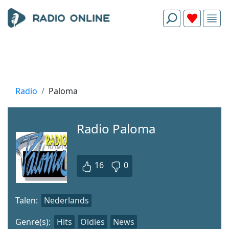
Radio
Paloma
Radio Paloma
16
0
Talen:
Nederlands
Genre(s):
Hits
Oldies
News