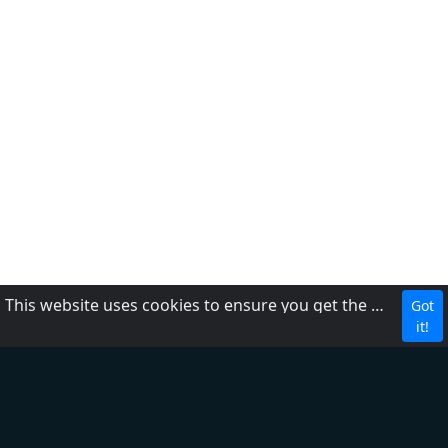
This website uses cookies to ensure you get the best experience on our website.
Got
DMCA
it!
Privacybeleid
Over ons
Terms of Service