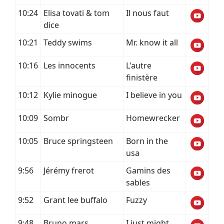
10:24
Elisa tovati & tom
Il nous faut
dice
10:21
Teddy swims
Mr. know it all
10:16
Les innocents
L'autre
finistère
10:12
Kylie minogue
I believe in you
10:09
Sombr
Homewrecker
10:05
Bruce springsteen
Born in the
usa
9:56
Jérémy frerot
Gamins des
sables
9:52
Grant lee buffalo
Fuzzy
9:48
Bruno mars
I just might