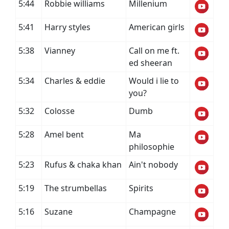
5:44
Robbie williams
Millenium
5:41
Harry styles
American girls
5:38
Vianney
Call on me ft.
ed sheeran
5:34
Charles & eddie
Would i lie to
you?
5:32
Colosse
Dumb
5:28
Amel bent
Ma
philosophie
5:23
Rufus & chaka khan
Ain't nobody
5:19
The strumbellas
Spirits
5:16
Suzane
Champagne