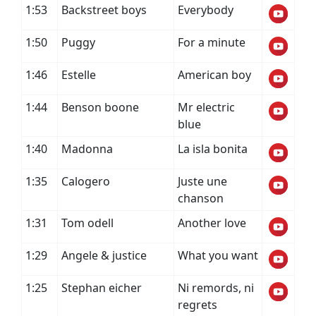
1:53
Backstreet boys
Everybody
1:50
Puggy
For a minute
1:46
Estelle
American boy
1:44
Benson boone
Mr electric
blue
1:40
Madonna
La isla bonita
1:35
Calogero
Juste une
chanson
1:31
Tom odell
Another love
1:29
Angele & justice
What you want
1:25
Stephan eicher
Ni remords, ni
regrets