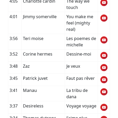
4:05
Charlotte cardin
The way we
touch
4:01
Jimmy somerville
You make me
feel (mighty
real)
3:56
Teri moise
Les poemes de
michelle
3:52
Corine hermes
Dessine-moi
3:48
Zaz
Je veux
3:45
Patrick juvet
Faut pas rêver
3:41
Manau
La tribu de
dana
3:37
Desireless
Voyage voyage