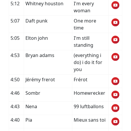
5:12
Whitney houston
I'm every
woman
5:07
Daft punk
One more
time
5:05
Elton john
I'm still
standing
4:53
Bryan adams
(everything i
do) i do it for
you
4:50
Jérémy frerot
Frérot
4:46
Sombr
Homewrecker
4:43
Nena
99 luftballons
4:40
Pia
Mieux sans toi