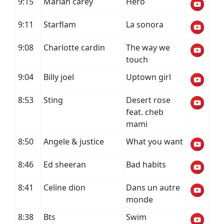
9:15
Mariah carey
Hero
9:11
Starflam
La sonora
9:08
Charlotte cardin
The way we
touch
9:04
Billy joel
Uptown girl
8:53
Sting
Desert rose
feat. cheb
mami
8:50
Angele & justice
What you want
8:46
Ed sheeran
Bad habits
8:41
Celine dion
Dans un autre
monde
8:38
Bts
Swim