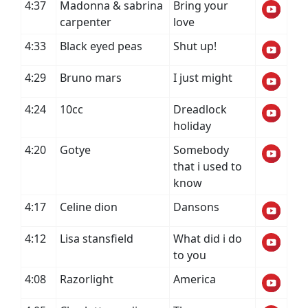
4:37
Madonna & sabrina
Bring your
carpenter
love
4:33
Black eyed peas
Shut up!
4:29
Bruno mars
I just might
4:24
10cc
Dreadlock
holiday
4:20
Gotye
Somebody
that i used to
know
4:17
Celine dion
Dansons
4:12
Lisa stansfield
What did i do
to you
4:08
Razorlight
America