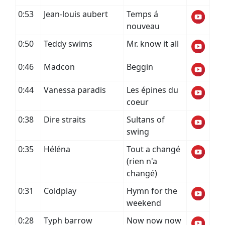
0:53
Jean-louis aubert
Temps á
nouveau
0:50
Teddy swims
Mr. know it all
0:46
Madcon
Beggin
0:44
Vanessa paradis
Les épines du
coeur
0:38
Dire straits
Sultans of
swing
0:35
Héléna
Tout a changé
(rien n'a
changé)
0:31
Coldplay
Hymn for the
weekend
0:28
Typh barrow
Now now now