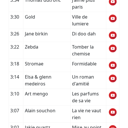
3:34
Thomas dutronc
J'aime plus
paris
3:30
Gold
Ville de
lumiere
3:26
Jane birkin
Di doo dah
3:22
Zebda
Tomber la
chemise
3:18
Stromae
Formidable
3:14
Elsa & glenn
Un roman
medeiros
d'amitié
3:10
Art mengo
Les parfums
de sa vie
3:07
Alain souchon
La vie ne vaut
rien
3:02
Jakie quartz
Mise au point