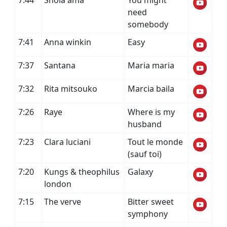
7:44
Shola ama
You might
need
somebody
7:41
Anna winkin
Easy
7:37
Santana
Maria maria
7:32
Rita mitsouko
Marcia baila
7:26
Raye
Where is my
husband
7:23
Clara luciani
Tout le monde
(sauf toi)
7:20
Kungs & theophilus
Galaxy
london
7:15
The verve
Bitter sweet
symphony