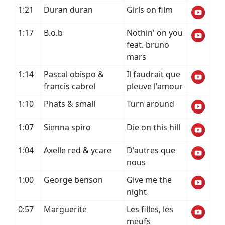
1:21
Duran duran
Girls on film
1:17
B.o.b
Nothin' on you
feat. bruno
mars
1:14
Pascal obispo &
Il faudrait que
francis cabrel
pleuve l'amour
1:10
Phats & small
Turn around
1:07
Sienna spiro
Die on this hill
1:04
Axelle red & ycare
D'autres que
nous
1:00
George benson
Give me the
night
0:57
Marguerite
Les filles, les
meufs