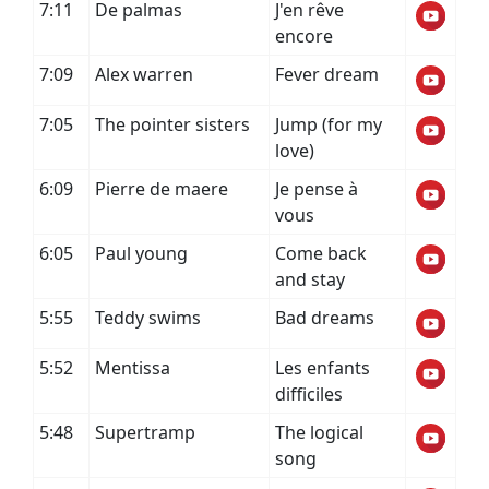
7:11
De palmas
J'en rêve
encore
7:09
Alex warren
Fever dream
7:05
The pointer sisters
Jump (for my
love)
6:09
Pierre de maere
Je pense à
vous
6:05
Paul young
Come back
and stay
5:55
Teddy swims
Bad dreams
5:52
Mentissa
Les enfants
difficiles
5:48
Supertramp
The logical
song