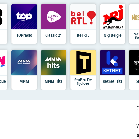
No
TOPradio
Classic 21
Bel RTL
NRJ België
Be
StuBru De
ique
MNM
MNM Hits
Ketnet Hits
S
Tijdloze
W
A