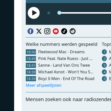
Welke nummers werden gespeeld
Top
Fleetwood Mac - Dreams
M
18:50
1
Pink Feat. Nate Ruess - Just Give Me A Reason
A
18:45
2
Sanne - Land Van Ons Twee
A
18:41
3
Michael Asnot - Won't You Stay
M
18:39
4
Boyz Ii Men - End Of The Road
B
18:35
5
Meer afspeellijsten
Mensen zoeken ook naar radiozende