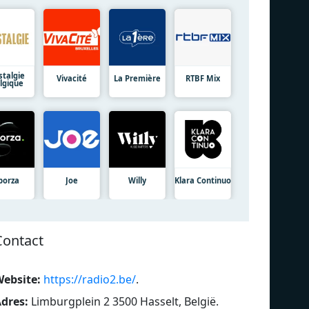
stalgie
Vivacité
La Première
RTBF Mix
lgique
porza
Joe
Willy
Klara Continuo
Contact
ebsite:
https://radio2.be/
.
dres:
Limburgplein 2 3500 Hasselt, België
.