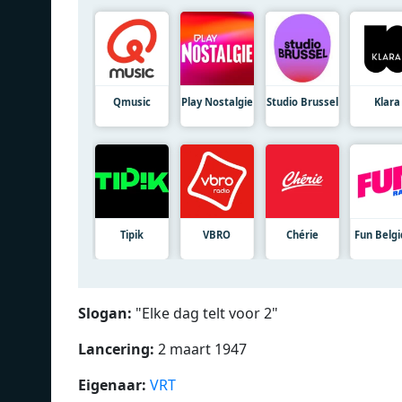
Qmusic
Play Nostalgie
Studio Brussel
Klara
Tipik
VBRO
Chérie
Fun Belg
Slogan:
"
Elke dag telt voor 2
"
Lancering:
2 maart 1947
Eigenaar:
VRT