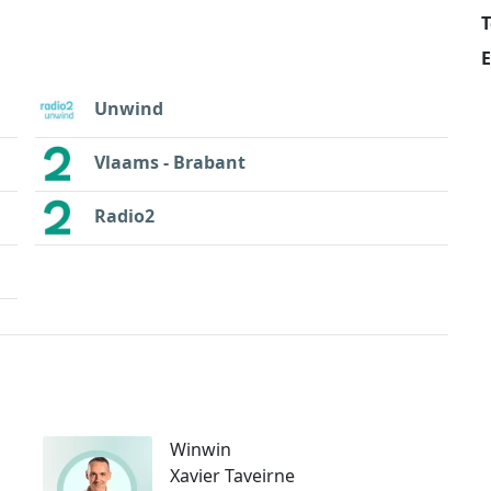
E
Unwind
Vlaams - Brabant
Radio2
Winwin
Xavier Taveirne