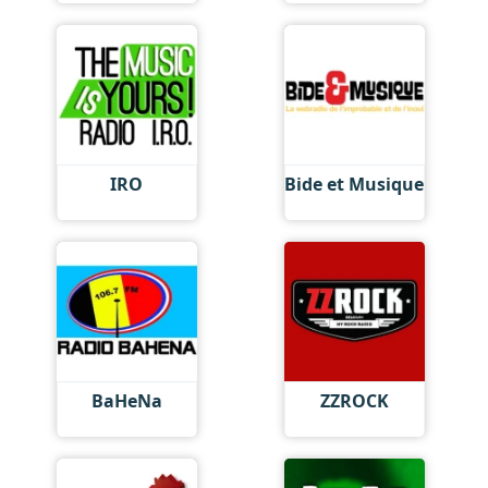
IRO
Bide et Musique
BaHeNa
ZZROCK