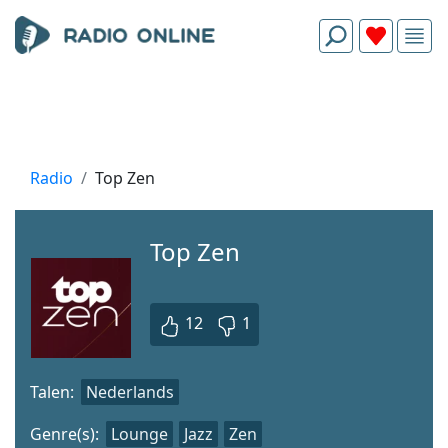
Radio
Top Zen
Top Zen
12
1
Talen:
Nederlands
Genre(s):
Lounge
Jazz
Zen