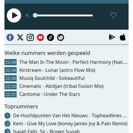
Welke nummers werden gespeeld
The Man In The Moon - Perfect Harmony (feat. Oli Silk)
22:49
Airstream - Lunar (astro Flow Mix)
22:44
Musiq Soulchild - Sobeautiful
22:40
Cinematic - Abidjan (tribal Fusion Mix)
22:35
Cantoma - Under The Stars
22:31
Topnummers
De Hoofdpunten Van Het Nieuws - Topheadlines Op Topzen
1
Kem - Give My Love (boney James Joy & Pain Remix)
2
Isaiah Falls, Sir - Brown Sugah
3