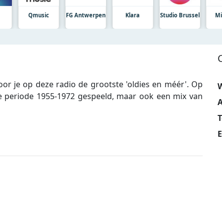
Qmusic
FG Antwerpen
Klara
Studio Brussel
Mi
r je op deze radio de grootste 'oldies en méér'. Op
W
e periode 1955-1972 gespeeld, maar ook een mix van
A
E