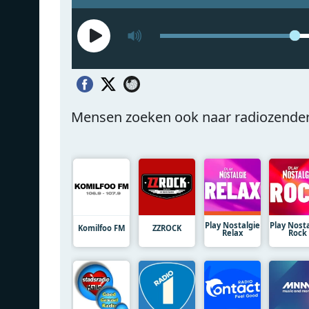
Mensen zoeken ook naar radiozende
Play Nostalgie
Play Nost
Komilfoo FM
ZZROCK
Relax
Rock