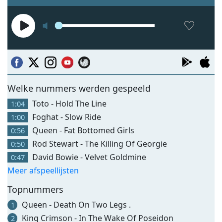
Welke nummers werden gespeeld
Toto - Hold The Line
1:04
Foghat - Slow Ride
1:00
Queen - Fat Bottomed Girls
0:56
Rod Stewart - The Killing Of Georgie
0:50
David Bowie - Velvet Goldmine
0:47
Meer afspeellijsten
Topnummers
Queen - Death On Two Legs .
1
King Crimson - In The Wake Of Poseidon
2