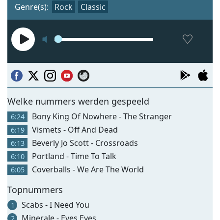
Genre(s):
Rock
Classic
Welke nummers werden gespeeld
Bony King Of Nowhere - The Stranger
6:24
Vismets - Off And Dead
6:19
Beverly Jo Scott - Crossroads
6:13
Portland - Time To Talk
6:10
Coverballs - We Are The World
6:05
Topnummers
Scabs - I Need You
1
Minerale - Eyes Eyes
2