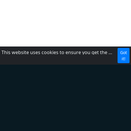
This website uses cookies to ensure you get the best experience on our website.
Got
DMCA
it!
Privacybeleid
Over ons
Terms of Service
Contacten
Helpen
Radio toevoegen