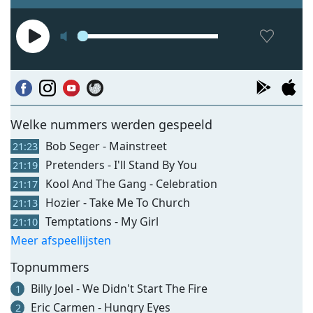
Welke nummers werden gespeeld
Bob Seger - Mainstreet
21:23
Pretenders - I'll Stand By You
21:19
Kool And The Gang - Celebration
21:17
Hozier - Take Me To Church
21:13
Temptations - My Girl
21:10
Meer afspeellijsten
Topnummers
Billy Joel - We Didn't Start The Fire
1
Eric Carmen - Hungry Eyes
2