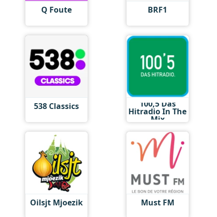
Q Foute
BRF1
100,5 Das
538 Classics
Hitradio In The
Mix
Oilsjt Mjoezik
Must FM