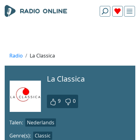
Radio
La Classica
La Classica
9
0
Talen:
Nederlands
Genre(s):
Classic