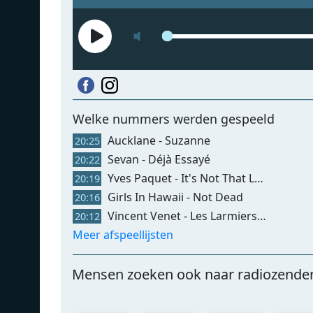
Welke nummers werden gespeeld
Aucklane - Suzanne
20:25
Sevan - Déjà Essayé
20:22
Yves Paquet - It's Not That Late
20:19
Girls In Hawaii - Not Dead
20:16
Vincent Venet - Les Larmiers Du Bonheur
20:12
Meer afspeellijsten
Mensen zoeken ook naar radiozende