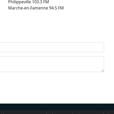
Philippeville 103.3 FM
Marche-en-Famenne 94.5 FM
Over ons
Terms of Service
Contacten