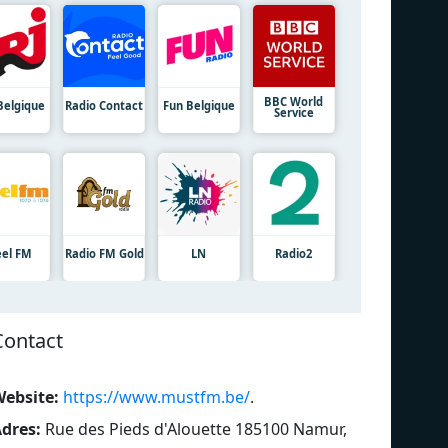
BBC World
Belgique
Radio Contact
Fun Belgique
Service
el FM
Radio FM Gold
LN
Radio2
Contact
ebsite:
https://www.mustfm.be/
.
dres:
Rue des Pieds d'Alouette 185100 Namur,