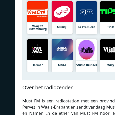
Vivacité
Musiq3
La Première
Tipik
Luxembourg
Tarmac
MNM
Studio Brussel
Willy
Over het radiozender
Must FM is een radiostation met een provincia
Pervez in Waals-Brabant en zendt vandaag Must
en Namen. In de ether van Must FM hoor je d