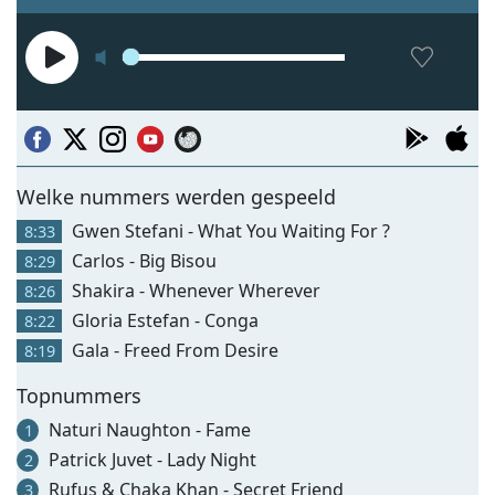
Welke nummers werden gespeeld
Gwen Stefani - What You Waiting For ?
8:33
Carlos - Big Bisou
8:29
Shakira - Whenever Wherever
8:26
Gloria Estefan - Conga
8:22
Gala - Freed From Desire
8:19
Topnummers
Naturi Naughton - Fame
1
Patrick Juvet - Lady Night
2
Rufus & Chaka Khan - Secret Friend
3