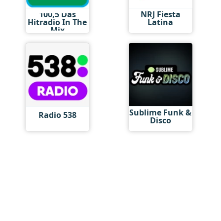
100,5 Das
NRJ Fiesta
Hitradio In The
Latina
Mix
Sublime Funk &
Radio 538
Disco