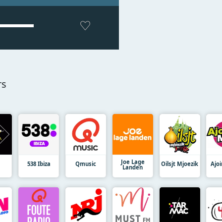
rs
Joe Lage
538 Ibiza
Qmusic
Oilsjt Mjoezik
Ajo
Landen