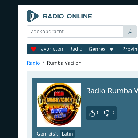
Favorieten
Radio
Genres
Provin
Radio
Rumba Vacilon
Radio Rumba V
6
0
Genre(s):
Latin