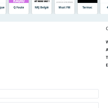
ique
Q Foute
NRJ België
Must FM
Tarmac
W
A
E