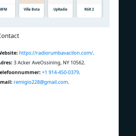
48FM
Villa Bota
UpRadio
RGR 2
Contact
ebsite:
https://radiorumbavacilon.com/
.
dres:
3 Acker AveOssining, NY 10562
.
Telefoonnummer:
+1 914-450-0379
.
mail:
remigio228@gmail.com
.