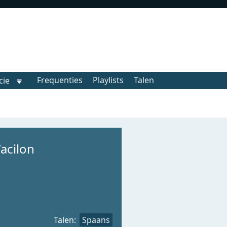
Frequenties
Playlists
Talen
cie
acilon
Talen:
Spaans