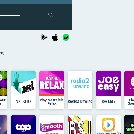
rs
lout
Play Nostalgie
Cla
NRJ Relax
Radio2 Unwind
Joe Easy
e
Relax
Sou