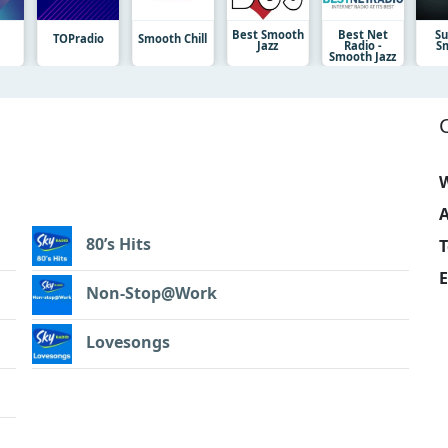
Best Smooth
Best Net
Su
TOPradio
Smooth Chill
Jazz
Radio -
S
Smooth Jazz
W
A
80’s Hits
E
Non-Stop@Work
Lovesongs