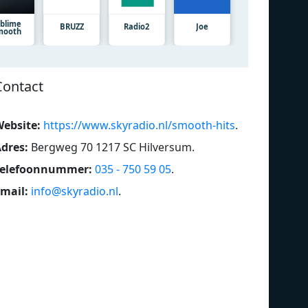
blime
BRUZZ
Radio2
Joe
mooth
Contact
ebsite:
https://www.skyradio.nl/smooth-hits
.
dres:
Bergweg 70 1217 SC Hilversum
.
Nice & Easy
Telefoonnummer:
035 - 750 59 05
.
mail:
info@skyradio.nl
.
Hits