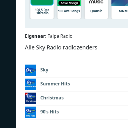
100,5 Das
10 Love Songs
Qmusic
MNM
Hitradio
Eigenaar:
Talpa Radio
Alle Sky Radio radiozenders
Sky
Summer Hits
Christmas
90’s Hits