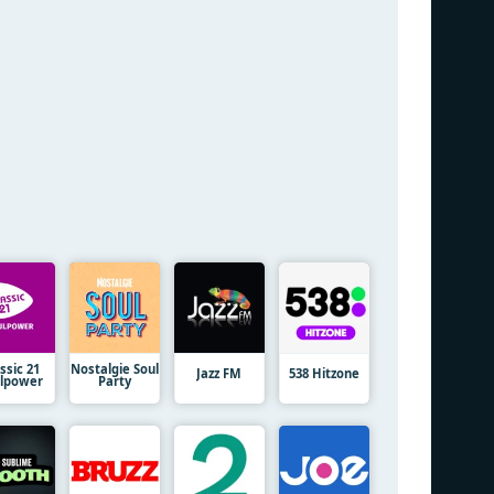
ssic 21
Nostalgie Soul
Jazz FM
538 Hitzone
lpower
Party